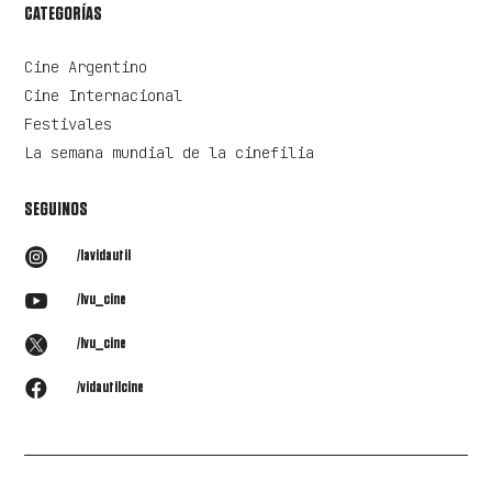
CATEGORÍAS
Cine Argentino
Cine Internacional
Festivales
La semana mundial de la cinefilia
SEGUINOS

/lavidautil

/lvu_cine

/lvu_cine

/vidautilcine