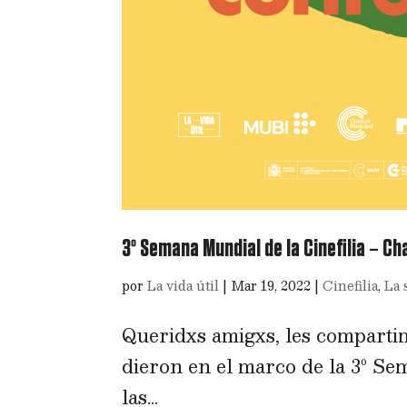
3º Semana Mundial de la Cinefilia – Ch
por
La vida útil
|
Mar 19, 2022
|
Cinefilia
,
La 
Queridxs amigxs, les compartim
dieron en el marco de la 3º Se
las...