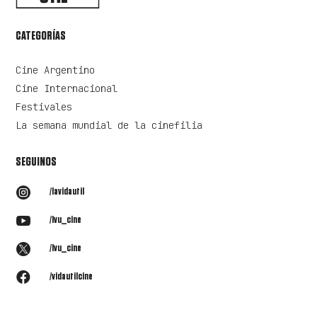
CATEGORÍAS
Cine Argentino
Cine Internacional
Festivales
La semana mundial de la cinefilia
SEGUINOS

/lavidautil

/lvu_cine

/lvu_cine

/vidautilcine