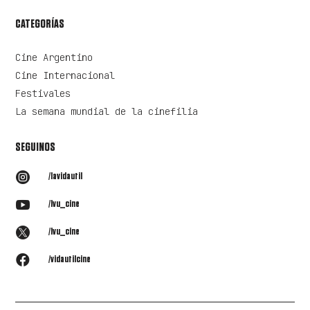
CATEGORÍAS
Cine Argentino
Cine Internacional
Festivales
La semana mundial de la cinefilia
SEGUINOS

/lavidautil

/lvu_cine

/lvu_cine

/vidautilcine