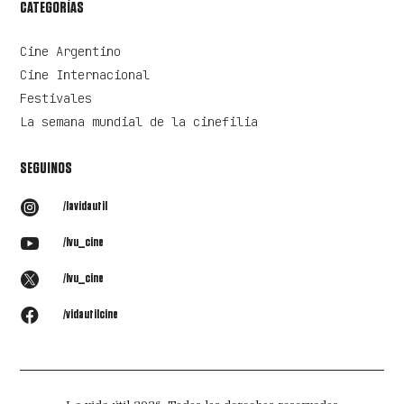
CATEGORÍAS
Cine Argentino
Cine Internacional
Festivales
La semana mundial de la cinefilia
SEGUINOS

/lavidautil

/lvu_cine

/lvu_cine

/vidautilcine
La vida útil 2026. Todos los derechos reservados