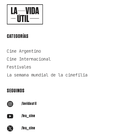
CATEGORÍAS
Cine Argentino
Cine Internacional
Festivales
La semana mundial de la cinefilia
SEGUINOS

/lavidautil

/lvu_cine

/lvu_cine