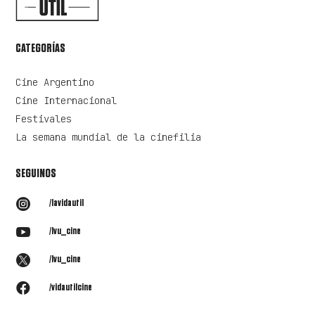
CATEGORÍAS
Cine Argentino
Cine Internacional
Festivales
La semana mundial de la cinefilia
SEGUINOS

/lavidautil

/lvu_cine

/lvu_cine

/vidautilcine