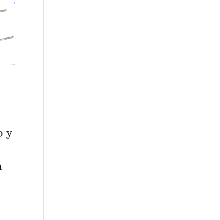
o y
n