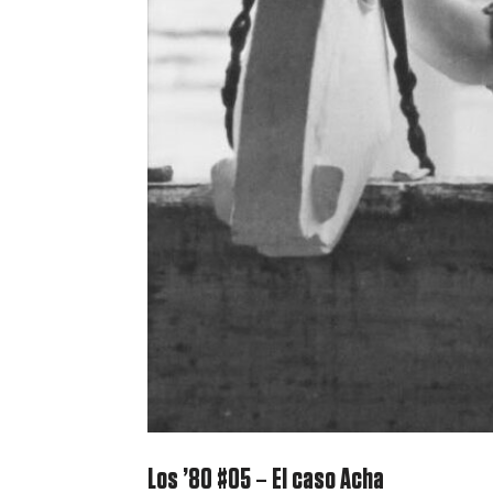
Los ’80 #05 – El caso Acha