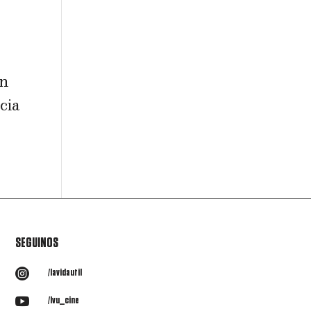
en
cia
SEGUINOS

/lavidautil

/lvu_cine