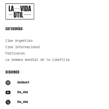
CATEGORÍAS
Cine Argentino
Cine Internacional
Festivales
La semana mundial de la cinefilia
SEGUINOS

/lavidautil

/lvu_cine

/lvu_cine