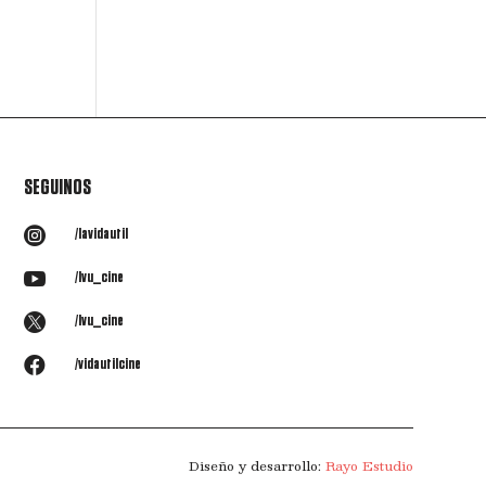
SEGUINOS

/lavidautil

/lvu_cine

/lvu_cine

/vidautilcine
Diseño y desarrollo:
Rayo Estudio