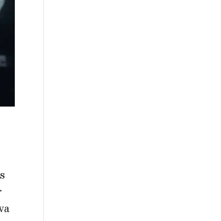
s
r
va