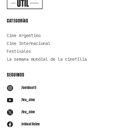
CATEGORÍAS
Cine Argentino
Cine Internacional
Festivales
La semana mundial de la cinefilia
SEGUINOS

/lavidautil

/lvu_cine

/lvu_cine

/vidautilcine