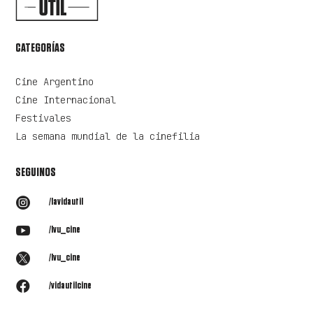
CATEGORÍAS
Cine Argentino
Cine Internacional
Festivales
La semana mundial de la cinefilia
SEGUINOS

/lavidautil

/lvu_cine

/lvu_cine

/vidautilcine