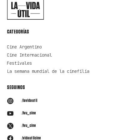
CATEGORÍAS
Cine Argentino
Cine Internacional
Festivales
La semana mundial de la cinefilia
SEGUINOS

/lavidautil

/lvu_cine

/lvu_cine

/vidautilcine