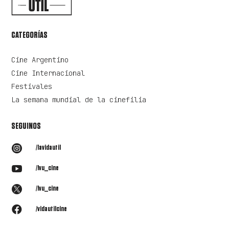
CATEGORÍAS
Cine Argentino
Cine Internacional
Festivales
La semana mundial de la cinefilia
SEGUINOS

/lavidautil

/lvu_cine

/lvu_cine

/vidautilcine