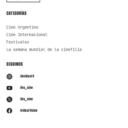
CATEGORÍAS
Cine Argentino
Cine Internacional
Festivales
La semana mundial de la cinefilia
SEGUINOS

/lavidautil

/lvu_cine

/lvu_cine

/vidautilcine