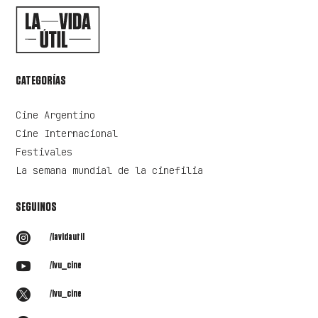
CATEGORÍAS
Cine Argentino
Cine Internacional
Festivales
La semana mundial de la cinefilia
SEGUINOS

/lavidautil

/lvu_cine

/lvu_cine