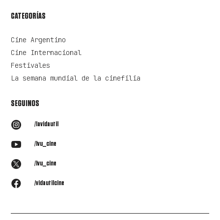
CATEGORÍAS
Cine Argentino
Cine Internacional
Festivales
La semana mundial de la cinefilia
SEGUINOS

/lavidautil

/lvu_cine

/lvu_cine

/vidautilcine