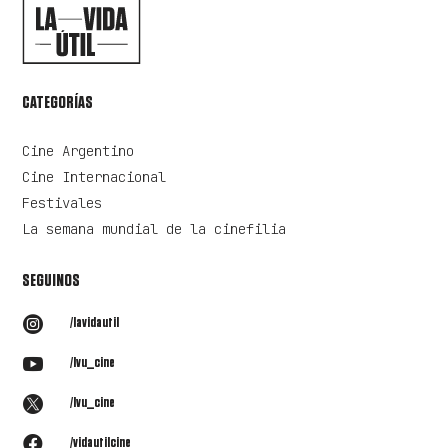
CATEGORÍAS
Cine Argentino
Cine Internacional
Festivales
La semana mundial de la cinefilia
SEGUINOS

/lavidautil

/lvu_cine

/lvu_cine

/vidautilcine