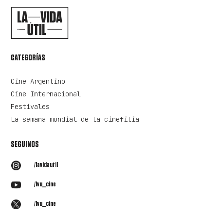
CATEGORÍAS
Cine Argentino
Cine Internacional
Festivales
La semana mundial de la cinefilia
SEGUINOS

/lavidautil

/lvu_cine

/lvu_cine