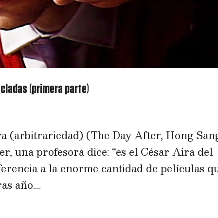
zcladas (primera parte)
a (arbitrariedad) (The Day After, Hong San
er, una profesora dice: “es el César Aira del
eferencia a la enorme cantidad de películas q
s año....