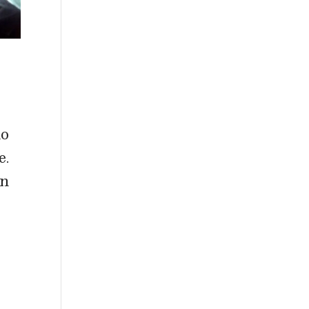
no
e.
en