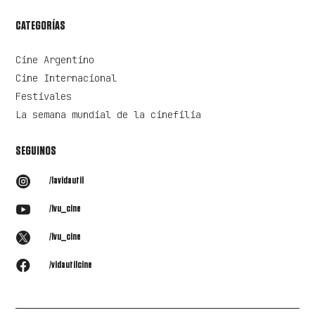
CATEGORÍAS
Cine Argentino
Cine Internacional
Festivales
La semana mundial de la cinefilia
SEGUINOS

/lavidautil

/lvu_cine

/lvu_cine

/vidautilcine