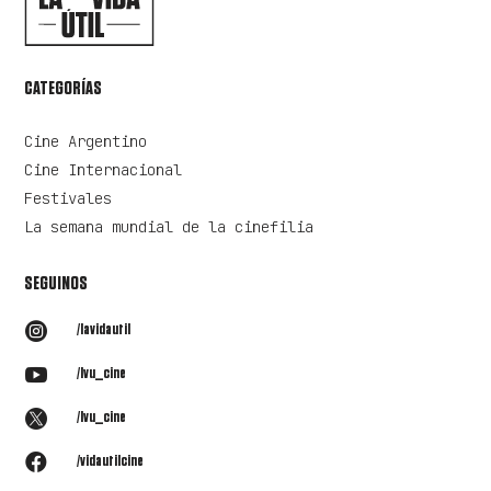
CATEGORÍAS
Cine Argentino
Cine Internacional
Festivales
La semana mundial de la cinefilia
SEGUINOS

/lavidautil

/lvu_cine

/lvu_cine

/vidautilcine