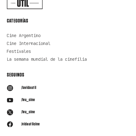
CATEGORÍAS
Cine Argentino
Cine Internacional
Festivales
La semana mundial de la cinefilia
SEGUINOS

/lavidautil

/lvu_cine

/lvu_cine

/vidautilcine