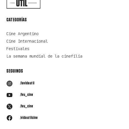
CATEGORÍAS
Cine Argentino
Cine Internacional
Festivales
La semana mundial de la cinefilia
SEGUINOS

/lavidautil

/lvu_cine

/lvu_cine

/vidautilcine