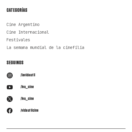
CATEGORÍAS
Cine Argentino
Cine Internacional
Festivales
La semana mundial de la cinefilia
SEGUINOS

/lavidautil

/lvu_cine

/lvu_cine

/vidautilcine