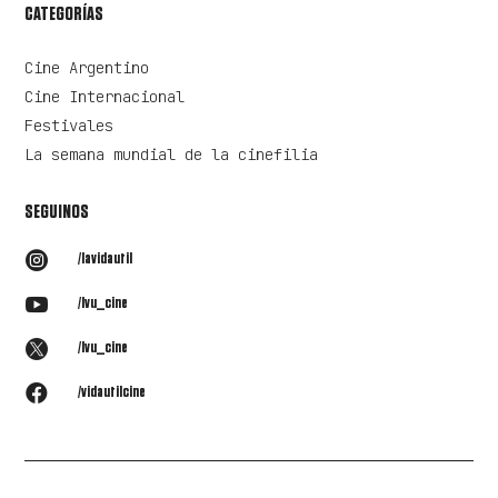
CATEGORÍAS
Cine Argentino
Cine Internacional
Festivales
La semana mundial de la cinefilia
SEGUINOS

/lavidautil

/lvu_cine

/lvu_cine

/vidautilcine