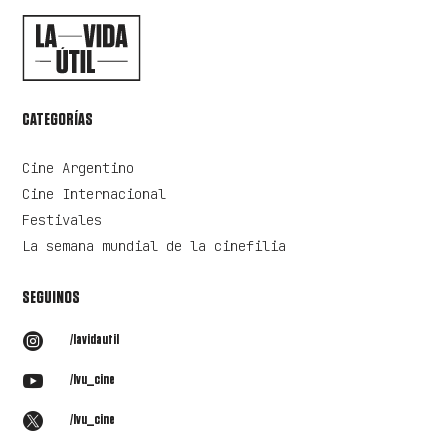
CATEGORÍAS
Cine Argentino
Cine Internacional
Festivales
La semana mundial de la cinefilia
SEGUINOS

/lavidautil

/lvu_cine

/lvu_cine