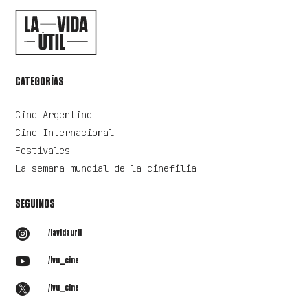
CATEGORÍAS
Cine Argentino
Cine Internacional
Festivales
La semana mundial de la cinefilia
SEGUINOS

/lavidautil

/lvu_cine

/lvu_cine