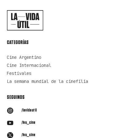
CATEGORÍAS
Cine Argentino
Cine Internacional
Festivales
La semana mundial de la cinefilia
SEGUINOS

/lavidautil

/lvu_cine

/lvu_cine