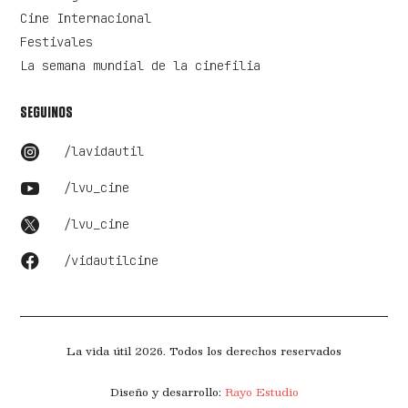
Cine Internacional
Festivales
La semana mundial de la cinefilia
SEGUINOS

/lavidautil

/lvu_cine

/lvu_cine

/vidautilcine
La vida útil 2026. Todos los derechos reservados
Diseño y desarrollo:
Rayo Estudio