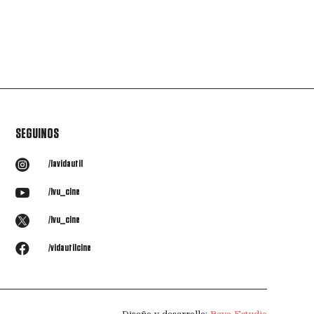
SEGUINOS

/lavidautil

/lvu_cine

/lvu_cine

/vidautilcine
Diseño y desarrollo:
Rayo Estudio