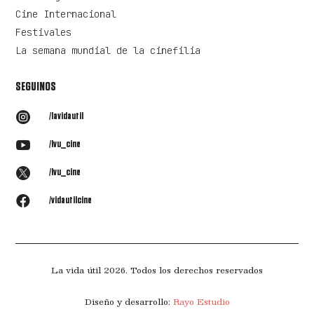
Cine Internacional
Festivales
La semana mundial de la cinefilia
SEGUINOS

/lavidautil

/lvu_cine

/lvu_cine

/vidautilcine
La vida útil 2026. Todos los derechos reservados
Diseño y desarrollo:
Rayo Estudio