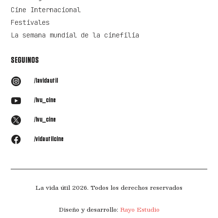
Cine Internacional
Festivales
La semana mundial de la cinefilia
SEGUINOS

/lavidautil

/lvu_cine

/lvu_cine

/vidautilcine
La vida útil 2026. Todos los derechos reservados
Diseño y desarrollo:
Rayo Estudio