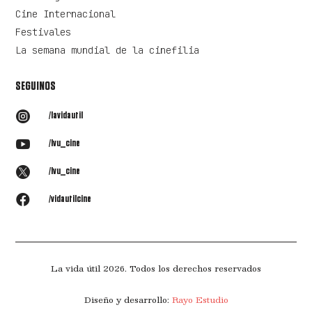
Cine Internacional
Festivales
La semana mundial de la cinefilia
SEGUINOS

/lavidautil

/lvu_cine

/lvu_cine

/vidautilcine
La vida útil 2026. Todos los derechos reservados
Diseño y desarrollo:
Rayo Estudio