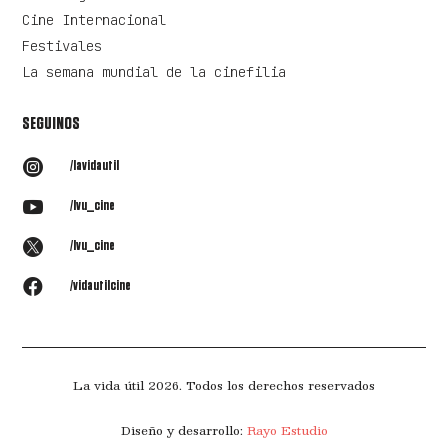
Cine Internacional
Festivales
La semana mundial de la cinefilia
SEGUINOS

/lavidautil

/lvu_cine

/lvu_cine

/vidautilcine
La vida útil 2026. Todos los derechos reservados
Diseño y desarrollo:
Rayo Estudio