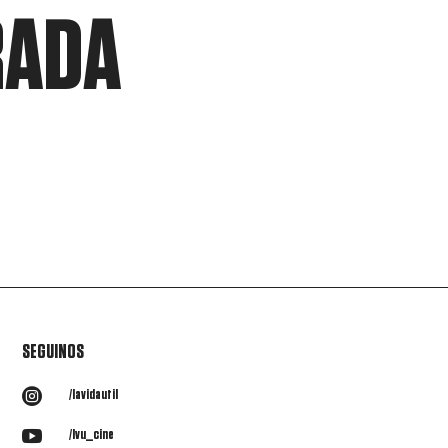
RADA
SEGUINOS

/lavidautil

/lvu_cine