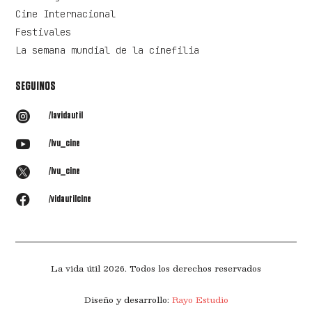
Cine Internacional
Festivales
La semana mundial de la cinefilia
SEGUINOS

/lavidautil

/lvu_cine

/lvu_cine

/vidautilcine
La vida útil 2026. Todos los derechos reservados
Diseño y desarrollo:
Rayo Estudio