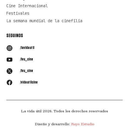
Cine Internacional
Festivales
La semana mundial de la cinefilia
SEGUINOS

/lavidautil

/lvu_cine

/lvu_cine

/vidautilcine
La vida útil 2026. Todos los derechos reservados
Diseño y desarrollo:
Rayo Estudio