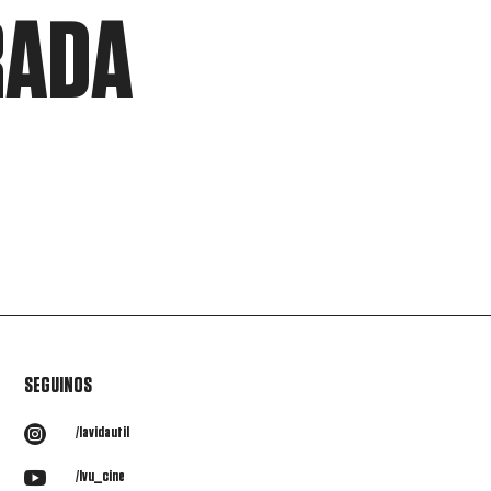
RADA
SEGUINOS

/lavidautil

/lvu_cine